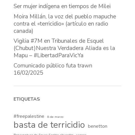
Ser mujer indígena en tiempos de Milei
Moira Millán, la voz del pueblo mapuche
contra el «terricidio» (artículo en radio
canada)
Vigilia #7M en Tribunales de Esquel
(Chubut)Nuestra Verdadera Aliada es la
Mapu – #LibertadParaVicYa
Comunicado público futa trawn
16/02/2025
ETIQUETAS
#freepalestine
8 de marzo
basta de terricidio
benetton
Bonaventura de Sousa Santos abusador
cancer