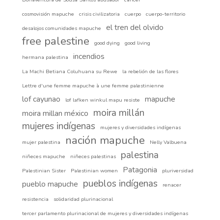
cosmovisión mapuche
crisis civilizatoria
cuerpo
cuerpo-territorio
el tren del olvido
desalojos comunidades mapuche
free palestine
good dying
good living
incendios
hermana palestina
La Machi Betiana Coluhuana su Rewe
la rebelión de las flores
Lettre d'une femme mapuche à une femme palestinienne
lof cayunao
mapuche
lof lafken winkul mapu resiste
moira millán
moira millan méxico
mujeres indígenas
mujeres y diversidades indígenas
nación mapuche
mujer palestina
Nelly Valbuena
palestina
niñeces mapuche
niñeces palestinas
Patagonia
Palestinian Sister
Palestinian women
pluriversidad
pueblos indígenas
pueblo mapuche
renacer
resistencia
solidaridad plurinacional
tercer parlamento plurinacional de mujeres y diversidades indígenas