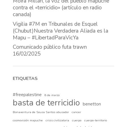
Moira Millán, la voz del pueblo mapuche
contra el «terricidio» (artículo en radio
canada)
Vigilia #7M en Tribunales de Esquel
(Chubut)Nuestra Verdadera Aliada es la
Mapu – #LibertadParaVicYa
Comunicado público futa trawn
16/02/2025
ETIQUETAS
#freepalestine
8 de marzo
basta de terricidio
benetton
Bonaventura de Sousa Santos abusador
cancer
cosmovisión mapuche
crisis civilizatoria
cuerpo
cuerpo-territorio