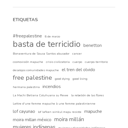
ETIQUETAS
#freepalestine
8 de marzo
basta de terricidio
benetton
Bonaventura de Sousa Santos abusador
cancer
cosmovisión mapuche
crisis civilizatoria
cuerpo
cuerpo-territorio
el tren del olvido
desalojos comunidades mapuche
free palestine
good dying
good living
incendios
hermana palestina
La Machi Betiana Coluhuana su Rewe
la rebelión de las flores
Lettre d'une femme mapuche à une femme palestinienne
lof cayunao
mapuche
lof lafken winkul mapu resiste
moira millán
moira millan méxico
mujeres indígenas
mujeres y diversidades indígenas