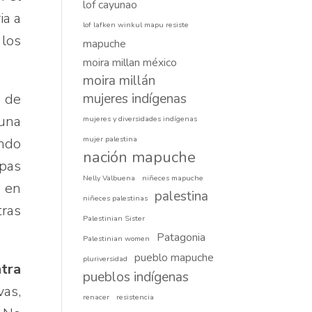
lof cayunao
ia a
lof lafken winkul mapu resiste
 los
mapuche
moira millan méxico
moira millán
a de
mujeres indígenas
una
mujeres y diversidades indígenas
mujer palestina
ando
nación mapuche
pas
Nelly Valbuena
niñeces mapuche
e en
palestina
niñeces palestinas
tras
Palestinian Sister
Patagonia
Palestinian women
pueblo mapuche
pluriversidad
ntra
pueblos indígenas
vas,
renacer
resistencia