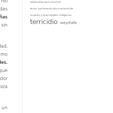
. No
solidaridad plurinacional
adas
tercer parlamento plurinacional de
mujeres y diversidades indígenas
iñas
terricidio
weychafe
 sin
ad,
fimo
des.
 que
ador
piza
a un