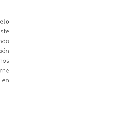
elo
este
ando
ción
 nos
erne
n en