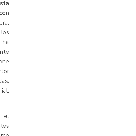
ista
 con
ora.
 los
a ha
nte
pone
tor
as,
ial,
s el
ales
smo