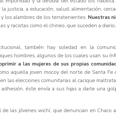
tal impunidad y la desidia del estado los habilita
a justicia, a educación, salud, alimentación, cerc
 y los alambres de los terratenientes.
Nuestras n
nas y racistas como el chineo, que suceden a diario,
tucional, también hay soledad en la comunid
iques hombres, algunos de los cuales usan su ín
oprimir a las mujeres de sus propias comunida
como aquella joven mocoy del norte de Santa Fe
 en las elecciones comunitarias al cacique maltrat
 adhesión, éste envía a sus hijas a darle una gol
l de las jóvenes wichí, que denuncian en Chaco 