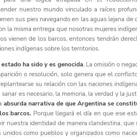
tender nuestro mundo vinculado a raíces profu
 tienen sus pies navegando en las aguas lejana de 
n la misma entrega que nosotras mujeres indíge
inos vienen de los barcos, entonces tendrán dere
iones indígenas sobre los territorios.
 estado ha sido y es genocida
. La omisión o nega
parición o resolución, solo genera que el conflict
eplantearse su relación con las naciones indígen
sanar es necesario, la memoria, la verdad y la justi
la
absurda narrativa de que Argentina se consti
los barcos.
Porque llegará el día en que ese es
vir nuestra identidad de manera clandestina, que
á unidos como pueblos y organizados como naci