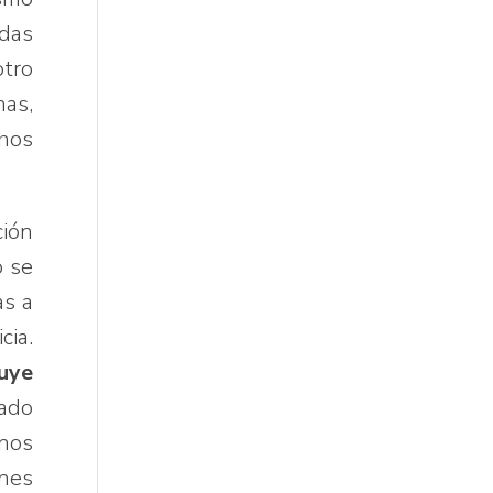
ndas
otro
nas,
chos
ción
o se
as a
cia.
tuye
tado
 nos
ones