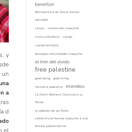
benetton
Bonaventura de Sousa Santos
abusador
cancer
cosmovisión mapuche
crisis civilizatoria
cuerpo
cuerpo-territorio
s, y
desalojos comunidades mapuche
el tren del olvido
esde
free palestine
r un
good dying
good living
una
incendios
hermana palestina
on a
La Machi Betiana Coluhuana su
tras
Rewe
ía d
la rebelión de las flores
Lettre d'une femme mapuche à une
sado
femme palestinienne
n el