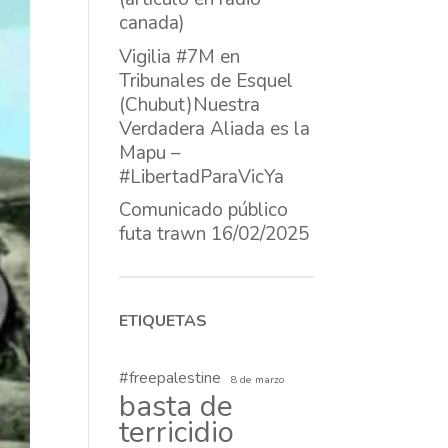
canada)
Vigilia #7M en
Tribunales de Esquel
(Chubut)Nuestra
Verdadera Aliada es la
Mapu –
#LibertadParaVicYa
Comunicado público
futa trawn 16/02/2025
ETIQUETAS
#freepalestine
8 de marzo
basta de
terricidio