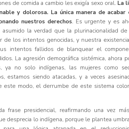
ones de comida a cambio les exigía sexo oral.
La l
minable y dolorosa. La única manera de acabar
ionando nuestros derechos
. Es urgente y es ah
asumido la verdad que la plurinacionalidad de
ar de los intentos genocidas, y nuestra existenci
us intentos fallidos de blanquear el compone
adidos. La agresión demográfica sistémica, ahora 
s, ya no solo indígenas, las mujeres como sec
, estamos siendo atacadas, y a veces asesinad
e este modo, el derrumbe de este sistema colon
da frase presidencial, reafirmando una vez má
que desprecia lo indígena, porque le plantea umbr
s para una lógica atrapada en el reduccioni